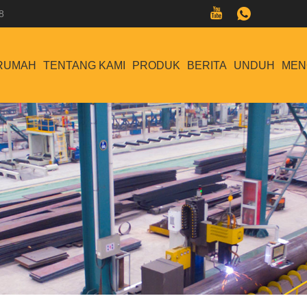
8
RUMAH
TENTANG KAMI
PRODUK
BERITA
UNDUH
MEN