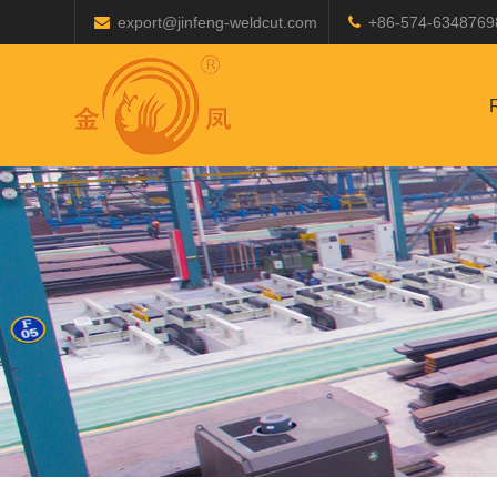
export@jinfeng-weldcut.com
+86-574-6348769