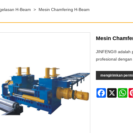
ngelasan H-Beam
>
Mesin Chamfering H-Beam
Mesin Chamfe
JINFENG® adalah 
profesional dengan
mengirimkan perm
Facebook
X
Wh