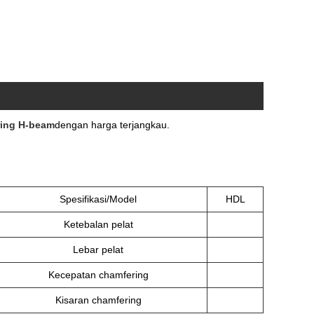
ing H-beam
dengan harga terjangkau.
Spesifikasi/Model
HDL
Ketebalan pelat
Lebar pelat
Kecepatan chamfering
Kisaran chamfering