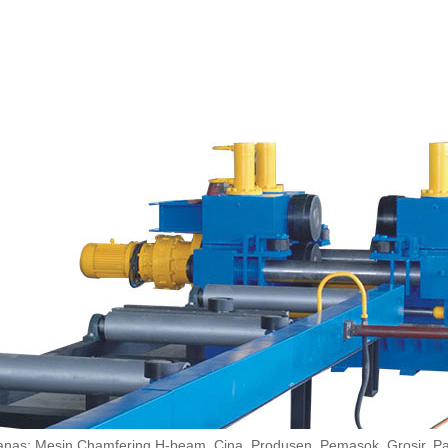
anas: Mesin Chamfering H-beam, Cina, Produsen, Pemasok, Grosir, Pab