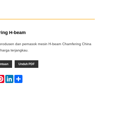
ring H-beam
produsen dan pemasok mesin H-beam Chamfering China
 harga terjangkau.
intaan
Unduh PDF
atsApp
Pinterest
LinkedIn
Share