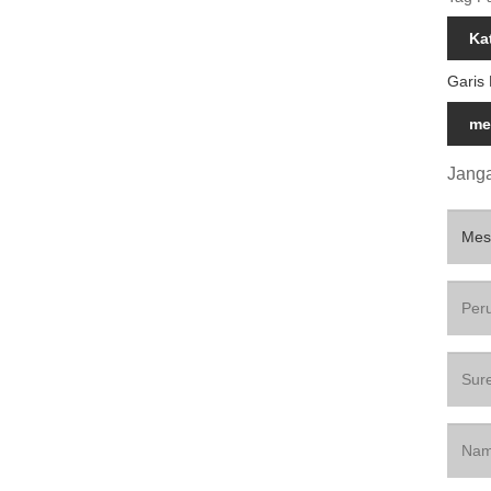
Ka
Garis
me
Janga