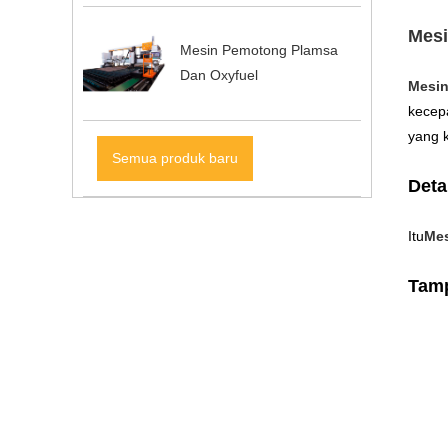
Mesi
Mesin Pemotong Plamsa
Dan Oxyfuel
Mesin
kecep
yang k
Semua produk baru
Deta
Itu
Mes
Tamp