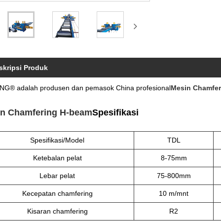
skripsi Produk
NG® adalah produsen dan pemasok China profesional
Mesin Chamfer
n Chamfering H-beam
Spesifikasi
Spesifikasi/Model
TDL
Ketebalan pelat
8-75mm
Lebar pelat
75-800mm
Kecepatan chamfering
10 m/mnt
Kisaran chamfering
R2