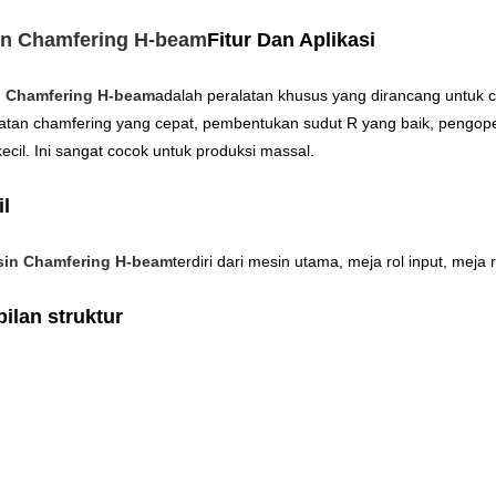
n Chamfering H-beam
Fitur Dan Aplikasi
 Chamfering H-beam
adalah peralatan khusus yang dirancang untuk ch
atan chamfering yang cepat, pembentukan sudut R yang baik, pengope
ecil. Ini sangat cocok untuk produksi massal.
il
in Chamfering H-beam
terdiri dari mesin utama, meja rol input, meja r
ilan struktur