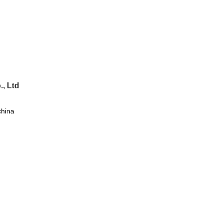
, Ltd
china