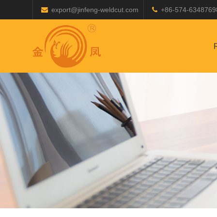
export@jinfeng-weldcut.com
+86-574-6348769