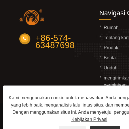
Navigasi 
Rumah
+86-574-
Tentang kam
63487698
Produk
Berita
Unduh
mengirimka
permintaan
Hubungi ka
Kami menggunakan cookie untuk menawarkan Anda peng
yang lebih baik, menganalisis lalu lintas situs, dan memp
Dengan menggunakan situs ini, Anda menyetujui penggu
Hak Cipta © 2022 Ningbo JinFeng Pengelasan dan M
Kebijakan Privasi
Mesin Pemotong, Jalur Pemotongan Robot Profil, M
Undang