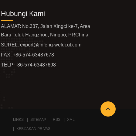
Hubungi Kami
ALAMAT: No.337, Jalan Xingci ke-7, Area
Baru Teluk Hangzhou, Ningbo, PRChina
SUREL:
export@jinfeng-weldcut.com
FAX: +86-574-63487678
TELP:
+86-574-63487698
LINKS
SITEMAP
RSS
XML
KEBIJAKAN PRIVASI