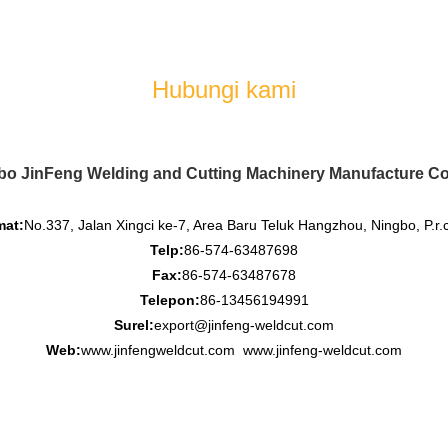
Hubungi kami
bo JinFeng Welding and Cutting Machinery Manufacture Co.
mat:
No.337, Jalan Xingci ke-7, Area Baru Teluk Hangzhou, Ningbo, P.r.
Telp:
86-574-63487698
Fax:
86-574-63487678
Telepon:
86-13456194991
Surel:
export@jinfeng-weldcut.com
Web:
www.jinfengweldcut.com
www.jinfeng-weldcut.com