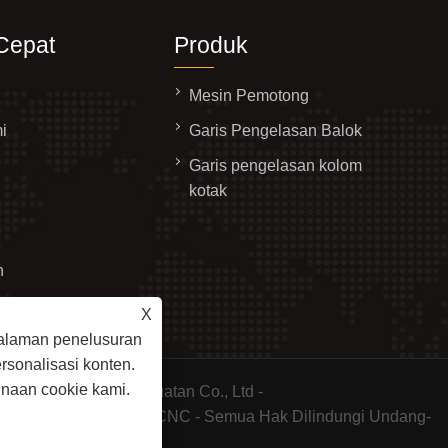
Cepat
Produk
Mesin Pemotong
i
Garis Pengelasan Balok
Garis pengelasan kolom
kotak
n
X
mi
alaman penelusuran
ersonalisasi konten.
naan cookie kami.
esin Pemotong Pembuatan Co., Ltd -
esin Pemotong Plasma CNC - Semua Hak Dilindungi Undang-